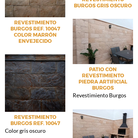
BURGOS GRIS OSCURO
REVESTIMIENTO
BURGOS REF. 10047
COLOR MARRÓN
ENVEJECIDO
PATIO CON
REVESTIMIENTO
PIEDRA ARTIFICIAL
BURGOS
Revestimiento Burgos
REVESTIMIENTO
BURGOS REF. 10047
Color gris oscuro