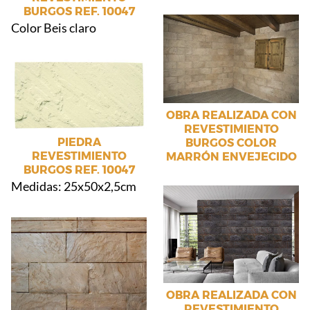
BURGOS REF. 10047
Color Beis claro
OBRA REALIZADA CON
REVESTIMIENTO
PIEDRA
BURGOS COLOR
REVESTIMIENTO
MARRÓN ENVEJECIDO
BURGOS REF. 10047
Medidas: 25x50x2,5cm
OBRA REALIZADA CON
REVESTIMIENTO