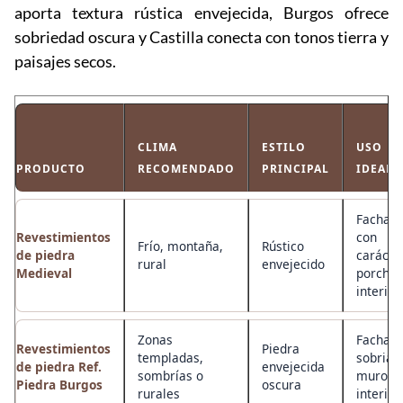
aporta textura rústica envejecida, Burgos ofrece
sobriedad oscura y Castilla conecta con tonos tierra y
paisajes secos.
CLIMA
ESTILO
USO
PRODUCTO
RECOMENDADO
PRINCIPAL
IDEAL
Fachad
Revestimientos
con
Frío, montaña,
Rústico
de piedra
carácter
rural
envejecido
Medieval
porches
interior
Zonas
Fachad
Revestimientos
Piedra
templadas,
sobrias,
de piedra Ref.
envejecida
sombrías o
muros,
Piedra Burgos
oscura
rurales
interior